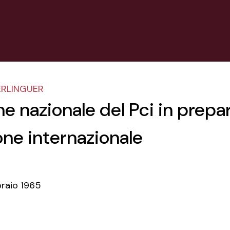
BERLINGUER
one nazionale del Pci in prep
ione internazionale
braio 1965