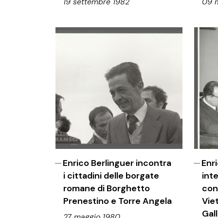
19 settembre 1982
09 
Enrico Berlinguer incontra
Enr
i cittadini delle borgate
int
romane di Borghetto
con
Prenestino e Torre Angela
Vie
Gal
27 maggio 1980