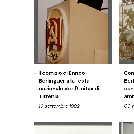
Il comizio di Enrico
Com
Berlinguer alla festa
Ber
nazionale de «l'Unità» di
cam
Tirrenia
amm
19 settembre 1982
09 