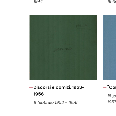
1944
194
Discorsi e comizi, 1953-
"Co
1956
18 g
195
8 febbraio 1953 - 1956