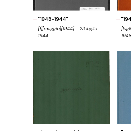
"1943-1944"
"19
[1][maggio][1944] - 23 luglio
[lug
1944
194